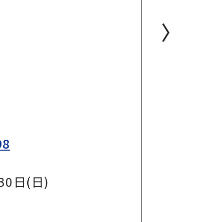
〉
98
30日(日)