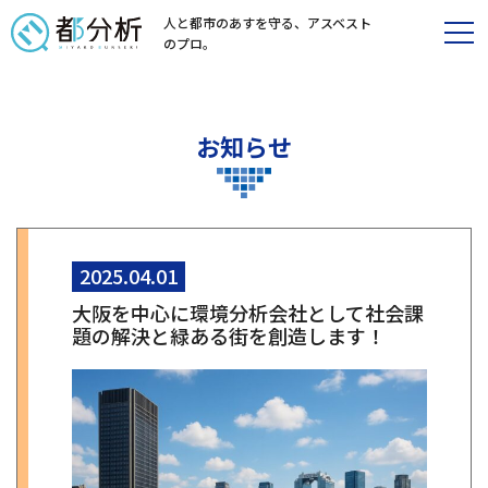
人と都市のあすを守る、
アスベスト
のプロ。
お知らせ
2025.04.01
大阪を中心に環境分析会社として社会課
題の解決と緑ある街を創造します！