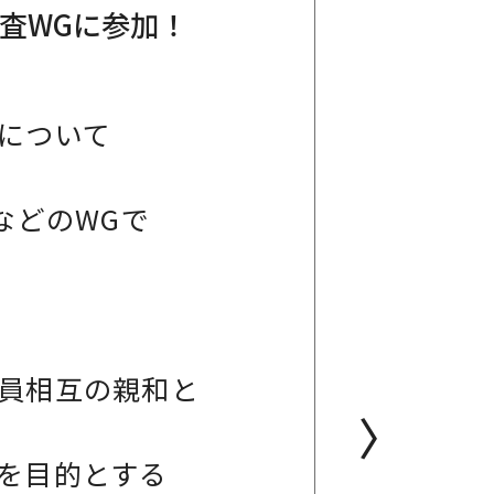
調査WGに参加！
について
などのWGで
員相互の親和と
〉
を目的とする