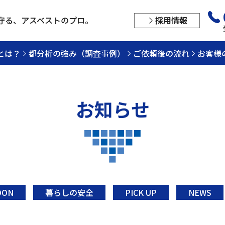
守る、
アスベストのプロ。
採用情報
とは？
都分析の強み（調査事例）
ご依頼後の流れ
お客様
お知らせ
OON
暮らしの安全
PICK UP
NEWS