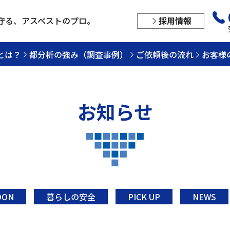
守る、
アスベストのプロ。
採用情報
とは？
都分析の強み（調査事例）
ご依頼後の流れ
お客様
お知らせ
OON
暮らしの安全
PICK UP
NEWS