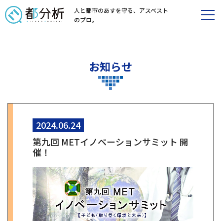
人と都市のあすを守る、
アスベスト
のプロ。
お知らせ
2024.06.24
第九回 METイノベーションサミット 開
催！