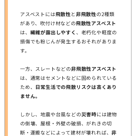
アスベストには
飛散性
と
非飛散性
の2種類
があり、吹付け材などの
飛散性アスベスト
は、
繊維が露出しやすく
、老朽化や軽度の
損傷でも粉じんが発生するおそれがありま
す。
一方、スレートなどの
非飛散性アスベスト
は、通常はセメントなどに固められている
ため、
日常生活での飛散リスクは高くあり
ません。
しかし、地震や台風などの
災害時
には建物
の倒壊、屋根・外壁の破損、がれきの切
断・運搬などによって建材が壊れれば、
非