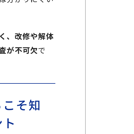
く、改修や解体
査が不可欠
で
らこそ知
ント