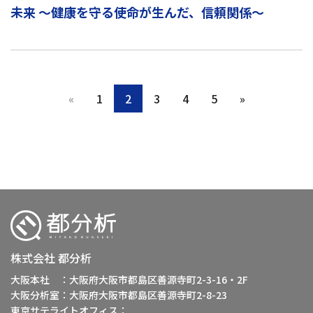
未来 ～健康を守る使命が生んだ、信頼関係～
«
1
2
3
4
5
»
株式会社 都分析
大阪本社 ：大阪府大阪市都島区善源寺町2-3-16・2F
大阪分析室：大阪府大阪市都島区善源寺町2-8-23
東京サテライトオフィス：