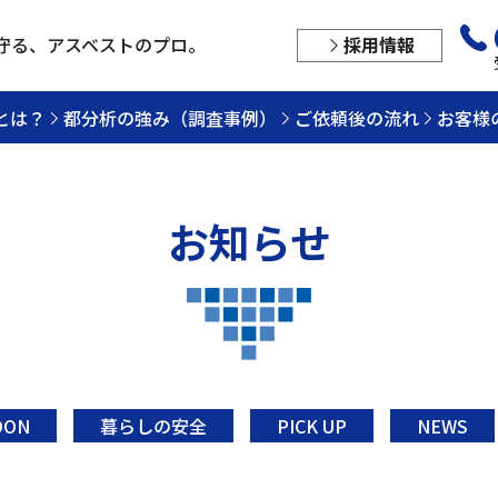
守る、
アスベストのプロ。
採用情報
とは？
都分析の強み（調査事例）
ご依頼後の流れ
お客様
お知らせ
OON
暮らしの安全
PICK UP
NEWS